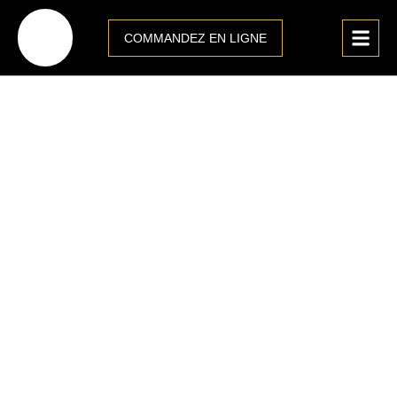
COMMANDEZ EN LIGNE
CLIQUEZ ICI
Mentions Legales
Informations légales
Accueil
>
Mentions Legales